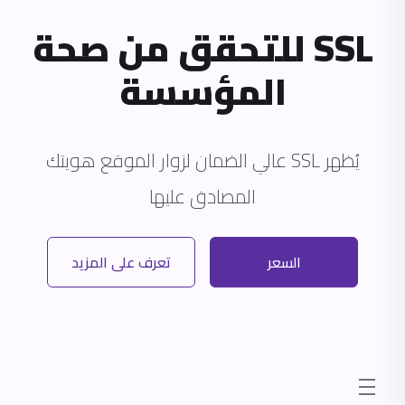
SSL للتحقق من صحة
المؤسسة
يُظهر SSL عالي الضمان لزوار الموقع هويتك
المصادق عليها
السعر
تعرف على المزيد
store.toggleNav